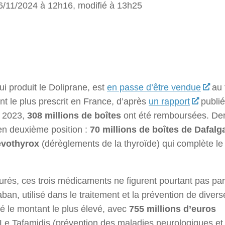
16/11/2024 à 12h16, modifié à 13h25
 qui produit le Doliprane, est
en passe d’être vendue
au 
t le plus prescrit en France, d’après
un rapport
publié
n 2023,
308 millions de boîtes
ont été remboursées. Der
en deuxième position :
70 millions de boîtes de Dafalg
evothyrox
(dérèglements de la thyroïde) qui complète le
rés, ces trois médicaments ne figurent pourtant pas par
aban, utilisé dans le traitement et la prévention de divers
té le montant le plus élevé, avec
755 millions d’euros
Le Tafamidis (prévention des maladies neurologiques et