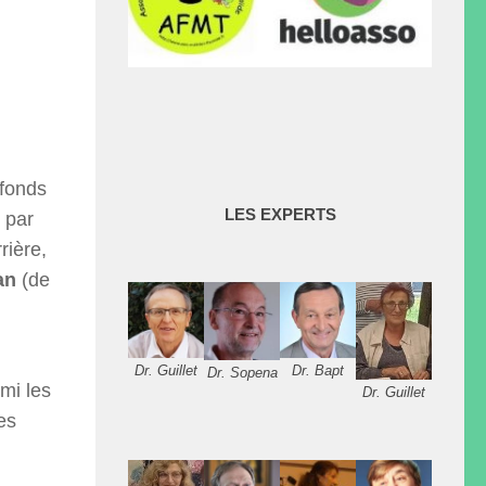
fonds
LES EXPERTS
 par
rière,
an
(de
Dr. Guillet
Dr. Bapt
Dr. Sopena
mi les
Dr. Guillet
es