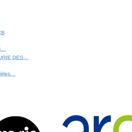
CB
AS…
URIE DES…
odèles…