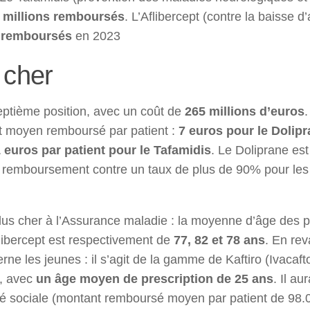
 millions remboursés
. L’Aflibercept (contre la baisse d’
s remboursés
en 2023
 cher
eptième position, avec un coût de
265 millions d’euros
.
nt moyen remboursé par patient :
7 euros pour le Dolip
 euros par patient pour le Tafamidis
. Le Doliprane est
remboursement contre un taux de plus de 90% pour les 
plus cher à l’Assurance maladie : la moyenne d’âge des p
Aflibercept est respectivement de
77, 82 et 78 ans
. En re
e les jeunes : il s’agit de la gamme de Kaftiro (Ivacaft
e, avec
un âge moyen de prescription de 25 ans
. Il au
té sociale (montant remboursé moyen par patient de 98.