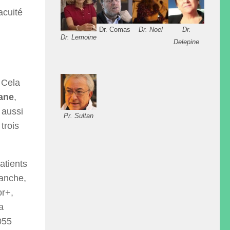
acuité
Dr. Comas
Dr. Noel
Dr.
Dr. Lemoine
Delepine
 Cela
rane
,
 aussi
Pr. Sultan
trois
atients
vanche,
or+,
ra
055