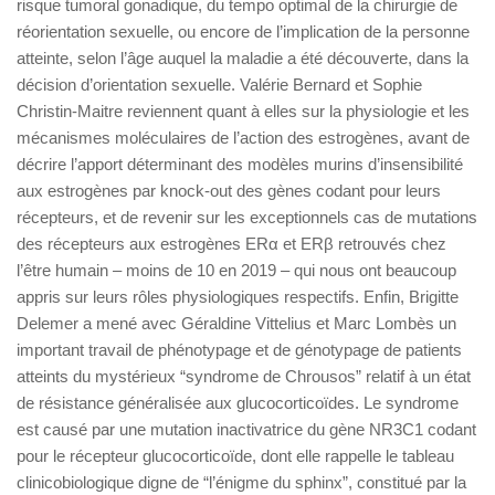
risque tumoral gonadique, du tempo optimal de la chirurgie de
réorientation sexuelle, ou encore de l’implication de la personne
atteinte, selon l’âge auquel la maladie a été découverte, dans la
décision d’orientation sexuelle. Valérie Bernard et Sophie
Christin-Maitre reviennent quant à elles sur la physiologie et les
mécanismes moléculaires de l’action des estrogènes, avant de
décrire l’apport déterminant des modèles murins d’insensibilité
aux estrogènes par knock-out des gènes codant pour leurs
récepteurs, et de revenir sur les exceptionnels cas de mutations
des récepteurs aux estrogènes ERα et ERβ retrouvés chez
l’être humain – moins de 10 en 2019 – qui nous ont beaucoup
appris sur leurs rôles physiologiques respectifs. Enfin, Brigitte
Delemer a mené avec Géraldine Vittelius et Marc Lombès un
important travail de phénotypage et de génotypage de patients
atteints du mystérieux “syndrome de Chrousos” relatif à un état
de résistance généralisée aux glucocorticoïdes. Le syndrome
est causé par une mutation inactivatrice du gène NR3C1 codant
pour le récepteur glucocorticoïde, dont elle rappelle le tableau
clinicobiologique digne de “l’énigme du sphinx”, constitué par la