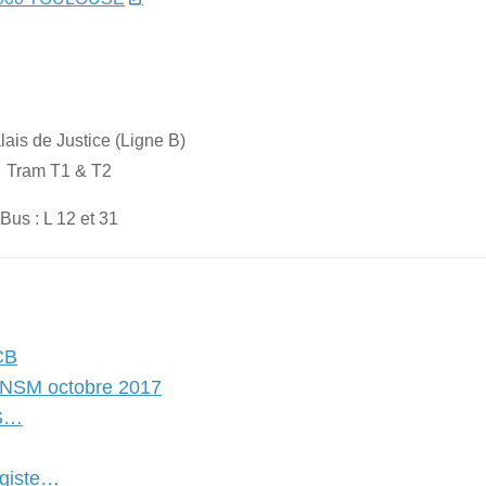
lais de Justice (Ligne B)
Tram T1 & T2
Bus : L 12 et 31
CB
 ANSM octobre 2017
AS…
ogiste…