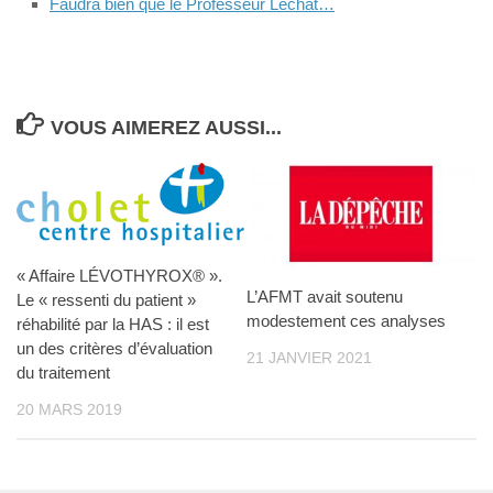
Faudra bien que le Professeur Lechat…
VOUS AIMEREZ AUSSI...
« Affaire LÉVOTHYROX® ».
L’AFMT avait soutenu
Le « ressenti du patient »
modestement ces analyses
réhabilité par la HAS : il est
un des critères d’évaluation
21 JANVIER 2021
du traitement
20 MARS 2019