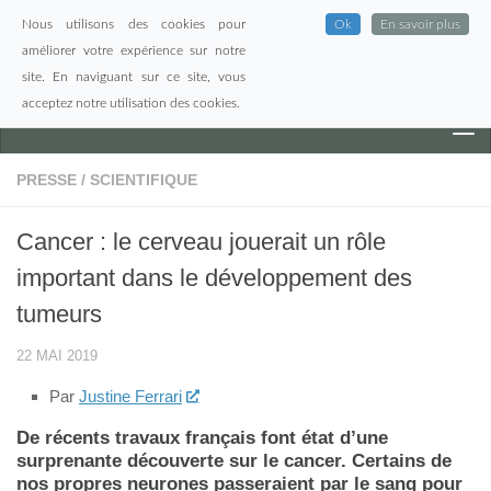
Nous utilisons des cookies pour
Ok
En savoir plus
Skip to content
améliorer votre expérience sur notre
site. En naviguant sur ce site, vous
acceptez notre utilisation des cookies.
PRESSE
/
SCIENTIFIQUE
Cancer : le cerveau jouerait un rôle
important dans le développement des
tumeurs
22 MAI 2019
Par
Justine Ferrari
De récents travaux français font état d’une
surprenante découverte sur le cancer. Certains de
nos propres neurones passeraient par le sang pour