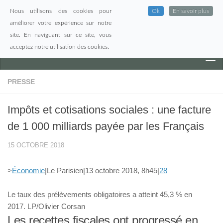
Nous utilisons des cookies pour
Ok
En savoir plus
Skip to content
améliorer votre expérience sur notre
site. En naviguant sur ce site, vous
acceptez notre utilisation des cookies.
PRESSE
Impôts et cotisations sociales : une facture
de 1 000 milliards payée par les Français
15 OCTOBRE 2018
>
Économie
|
Le Parisien
|
13 octobre 2018, 8h45
|
28
Le taux des prélèvements obligatoires a atteint 45,3 % en
2017.
LP/Olivier Corsan
Les recettes fiscales ont progressé en