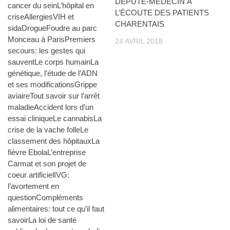
DÉPUTÉ-MÉDECIN À
cancer du seinL’hôpital en
L’ÉCOUTE DES PATIENTS
criseAllergiesVIH et
CHARENTAIS
sidaDrogueFoudre au parc
Monceau à ParisPremiers
24 AVRIL 2018
secours: les gestes qui
sauventLe corps humainLa
génétique, l’étude de l’ADN
et ses modificationsGrippe
aviaireTout savoir sur l’arrêt
maladieAccident lors d’un
essai cliniqueLe cannabisLa
crise de la vache folleLe
classement des hôpitauxLa
fièvre EbolaL’entreprise
Carmat et son projet de
coeur artificielIVG:
l’avortement en
questionCompléments
alimentaires: tout ce qu’il faut
savoirLa loi de santé