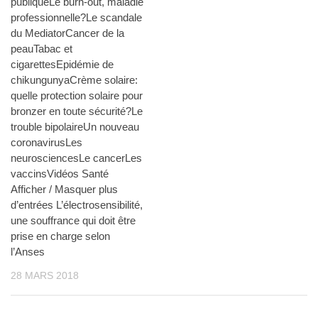
publiqueLe burn-out, maladie
professionnelle?Le scandale
du MediatorCancer de la
peauTabac et
cigarettesEpidémie de
chikungunyaCrème solaire:
quelle protection solaire pour
bronzer en toute sécurité?Le
trouble bipolaireUn nouveau
coronavirusLes
neurosciencesLe cancerLes
vaccinsVidéos Santé
Afficher / Masquer plus
d’entrées L’électrosensibilité,
une souffrance qui doit être
prise en charge selon
l’Anses
28 MARS 2018