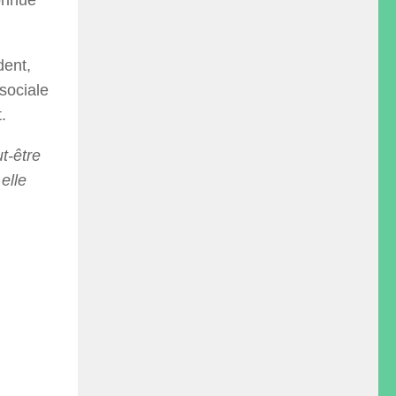
onnue
dent,
sociale
.
t-être
 elle