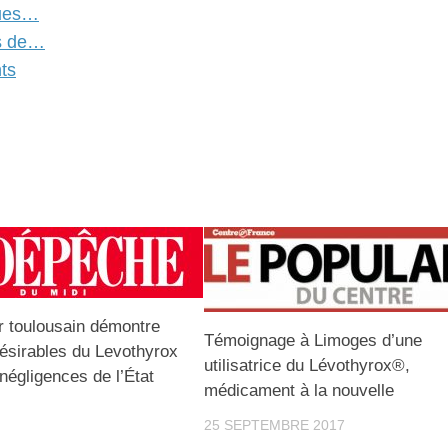
ques…
ts de…
ts
 toulousain démontre
Témoignage à Limoges d’une
désirables du Levothyrox
utilisatrice du Lévothyrox®,
 négligences de l’État
médicament à la nouvelle
25 SEPTEMBRE 2017