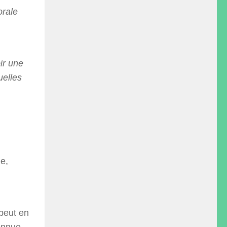
orale
oir une
uelles
le,
 peut en