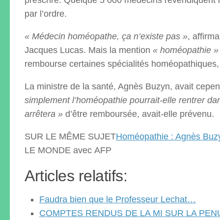
prescrire. Quelque 5 000 médecins revendiquent l
par l’ordre.
« Médecin homéopathe, ça n’existe pas »
, affirm
Jacques Lucas. Mais la mention
« homéopathie »
rembourse certaines spécialités homéopathiques, m
La ministre de la santé, Agnès Buzyn, avait cependa
simplement l’homéopathie pourrait-elle rentrer da
arrêtera »
d’être remboursée, avait-elle prévenu.
SUR LE MÊME SUJET
Homéopathie : Agnès Buzyn
LE MONDE
avec
AFP
Articles relatifs:
Faudra bien que le Professeur Lechat…
COMPTES RENDUS DE LA MI SUR LA PEN