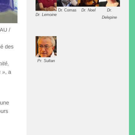
Dr. Comas
Dr. Noel
Dr.
Dr. Lemoine
Delepine
AU /
sé des
Pr. Sultan
ité,
s »
, a
cune
ours