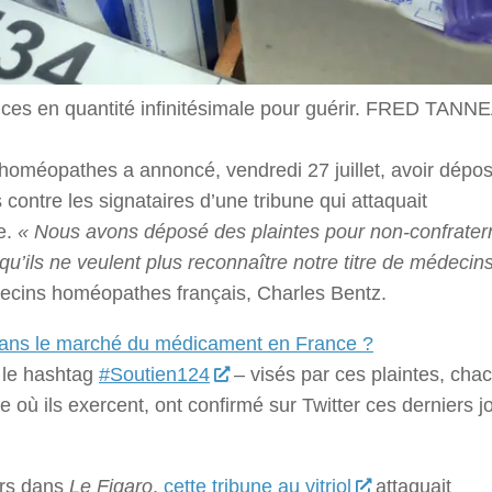
es en quantité infinitésimale pour guérir.
FRED TANNE
 homéopathes a annoncé, vendredi 27 juillet, avoir dépo
 contre les signataires d’une tribune qui attaquait
e.
« Nous avons déposé des plaintes pour non-confratern
u’ils ne veulent plus reconnaître notre titre de médecin
decins homéopathes français, Charles Bentz.
ans le marché du médicament en France ?
 le hashtag
#Soutien124
– visés par ces plaintes, cha
 où ils exercent, ont confirmé sur Twitter ces derniers j
ars dans
Le Figaro
,
cette tribune au vitriol
attaquait