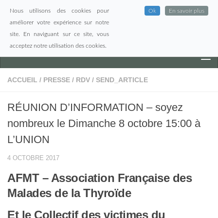
Nous utilisons des cookies pour
Ok
En savoir plus
Skip to content
améliorer votre expérience sur notre
site. En naviguant sur ce site, vous
acceptez notre utilisation des cookies.
ACCUEIL
/
PRESSE
/
RDV
/
SEND_ARTICLE
RÉUNION D’INFORMATION – soyez
nombreux le Dimanche 8 octobre 15:00 à
L’UNION
4 OCTOBRE 2017
AFMT – Association Française des
Malades de la Thyroïde
Et le Collectif des victimes du