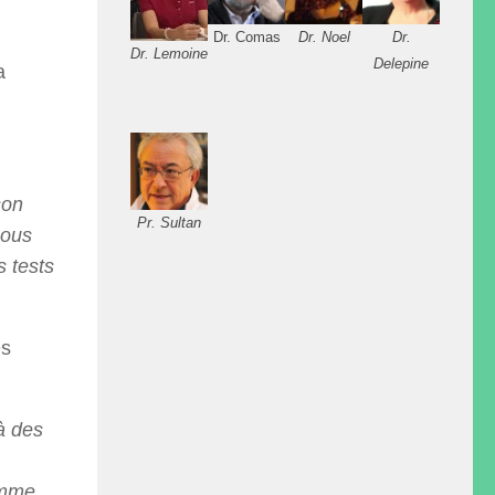
Dr. Comas
Dr. Noel
Dr.
Dr. Lemoine
Delepine
a
son
Pr. Sultan
Nous
s tests
es
à des
omme.