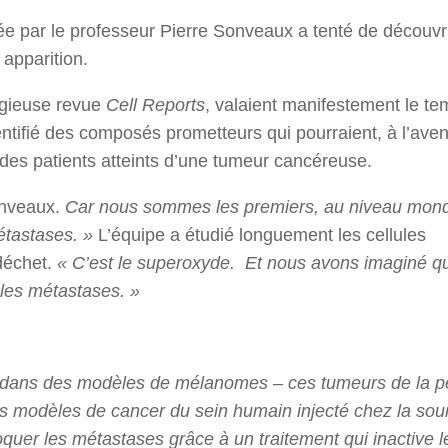
ée par le professeur Pierre Sonveaux a tenté de découvri
apparition.
tigieuse revue
Cell Reports
, valaient manifestement le te
ntifié des composés prometteurs qui pourraient, à l’aveni
s patients atteints d’une tumeur cancéreuse.
onveaux.
Car nous sommes les premiers, au niveau mondi
métastases. »
L’équipe a étudié longuement les cellules
déchet.
« C’est le superoxyde. Et nous avons imaginé qu’i
 les métastases. »
is, dans des modèles de mélanomes – ces tumeurs de la 
es modèles de cancer du sein humain injecté chez la sour
uer les métastases grâce à un traitement qui inactive l