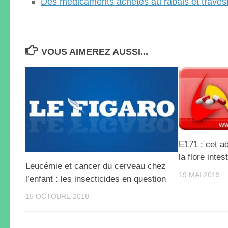
Des médicaments achetés au rabais et travest
VOUS AIMEREZ AUSSI...
E171 : cet ad
la flore intes
Leucémie et cancer du cerveau chez
19 MAI 2019
l’enfant : les insecticides en question
15 OCTOBRE 2018