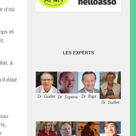
r d’où
mps et
r,
LES EXPERTS
al, à
l était
Dr. Guillet
Dr. Bapt
Dr. Sopena
Dr. Guillet
peau
is,
e