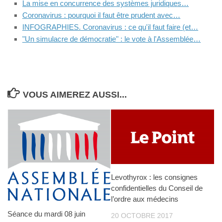
La mise en concurrence des systèmes juridiques…
Coronavirus : pourquoi il faut être prudent avec…
INFOGRAPHIES. Coronavirus : ce qu'il faut faire (et…
"Un simulacre de démocratie" : le vote à l'Assemblée…
VOUS AIMEREZ AUSSI...
Levothyrox : les consignes
confidentielles du Conseil de
l’ordre aux médecins
Séance du mardi 08 juin
20 OCTOBRE 2017