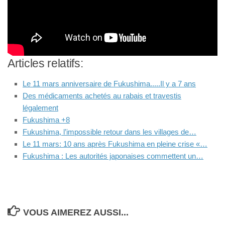
Articles relatifs:
Le 11 mars anniversaire de Fukushima.....Il y a 7 ans
Des médicaments achetés au rabais et travestis
légalement
Fukushima +8
Fukushima, l’impossible retour dans les villages de…
Le 11 mars: 10 ans après Fukushima en pleine crise «…
Fukushima : Les autorités japonaises commettent un…
VOUS AIMEREZ AUSSI...