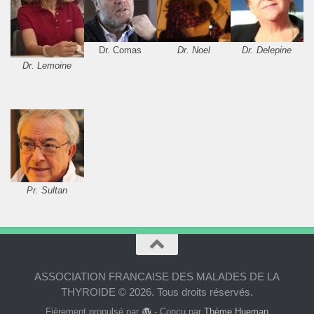
Dr. Comas
Dr. Noel
Dr. Delepine
Dr. Lemoine
Pr. Sultan
ASSOCIATION FRANCAISE DES MALADES DE LA
THYROIDE © 2026. Tous droits réservés.
Fièrement propulsé par
- Conçu par
Thème Hueman