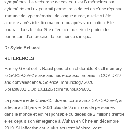
symptômes. La recherche de ces cellules B mémoires par
cytométrie en flux pourrait permettre la détection d’une réponse
immune de type mémoire, de longue durée, qu’elle ait été
acquise après infection naturelle ou après vaccination. Elle
pourrait dans le futur être effectuée au sein de protocoles
permettant d’en préciser la pertinence clinique.
Dr Sylvia Bellucci
RÉFÉRENCES
Hartley GE et coll. : Rapid generation of durable B cell memory
to SARS-CoV-2 spike and nucleocapsid proteins in COVID-19
and convalescence. Science Immunology 2020:
5 :eabf8891 DOI: 10.1126/sciimmunol.abf8891
La pandémie de Covid-19, due au coronavirus SARS-CoV-2, a
affecté au 18 janvier 2021 plus de 95 millions de personnes
dans le monde et est responsable du décès de 2 millions d’entre
elles depuis son émergence à Wuhan en Chine en décembre
2019. Si l’affection est le plus souvent bénigne, voire