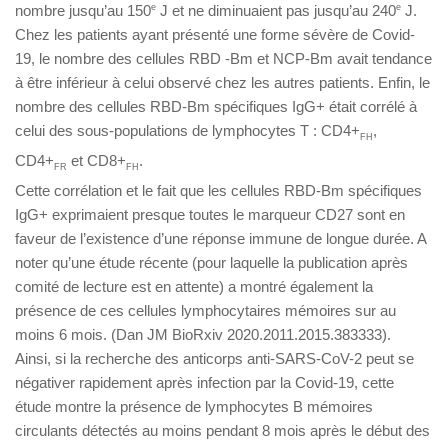
nombre jusqu’au 150
e
J et ne diminuaient pas jusqu’au 240
e
J.
Chez les patients ayant présenté une forme sévère de Covid-
19, le nombre des cellules RBD -Bm et NCP-Bm avait tendance
à être inférieur à celui observé chez les autres patients. Enfin, le
nombre des cellules RBD-Bm spécifiques IgG+ était corrélé à
celui des sous-populations de lymphocytes T : CD4+
,
FH
CD4+
et CD8+
.
FR
FH
Cette corrélation et le fait que les cellules RBD-Bm spécifiques
IgG+ exprimaient presque toutes le marqueur CD27 sont en
faveur de l’existence d’une réponse immune de longue durée. A
noter qu’une étude récente (pour laquelle la publication après
comité de lecture est en attente) a montré également la
présence de ces cellules lymphocytaires mémoires sur au
moins 6 mois. (Dan JM BioRxiv 2020.2011.2015.383333).
Ainsi, si la recherche des anticorps anti-SARS-CoV-2 peut se
négativer rapidement après infection par la Covid-19, cette
étude montre la présence de lymphocytes B mémoires
circulants détectés au moins pendant 8 mois après le début des