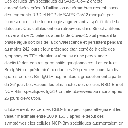
Ces cellules Bm spécifiques du SARS-CoV-2 ont été
caractérisées grâce à l’utilisation de tétramères recombinants
des fragments RBD et NCP de SARS-CoV-2 marqués par
fluorescence, cette technologie augmentant la spécificité de la
détection. Ces cellules ont été retrouvées dans 36 échantillons
provenant de 25 patients atteints de Covid-19 soit pendant la
phase aiguë soit lors de la convalescence et persistent pendant
au moins 242 jours ; leur présence était corrélée à celle des
lymphocytes TFH circulants témoins d’une persistance
d’activité des centres germinatifs ganglionnaires. Les cellules
Bm IgM+ ont prédominé pendant les 20 premiers jours tandis
que les cellules Bm IgG1+ augmentaient graduellement à partir
du 26
e
jour. Les valeurs les plus hautes des cellules RBD-Bm et
NCP -Bm spécifiques IgG1+ ont été observées au moins après
26 jours d’évolution.
Globalement, les cellules RBD- Bm spécifiques atteignaient leur
valeur maximale entre 100 à 150 J après le début des
symptômes ; les cellules NCP-Bm spécifiques augmentaient en