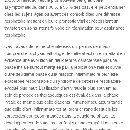
2019. Si l’affection est le plus souvent bénigne, voire
asymptomatique, dans 90 % à 95 % des cas, elle peut entraîner
chez les sujets âgés ou ayant des comorbidités une détresse
respiratoire mettant en jeu le pronostic vital et nécessitant un
transfert en soins intensifs voire en réanimation pour assistance
respiratoire.
Des travaux de recherche intenses ont permis de mieux
comprendre la physiopathologie de cette affection en mettant en
évidence une évolution en deux temps caractérisée par une
phase initiale surtout marquée par la réplication virale et suivie
d’une deuxième phase où la réaction inflammatoire peut être
exacerbée responsable du syndrome de détresse respiratoire
évoqué plus haut. L’utilisation d’antiviraux le plus souvent au
sein de protocoles thérapeutiques est évaluée dans la phase
initiale de même que celle d’agents immunomodulateurs tandis
que celle d’anti-inflammatoires au premier rang desquels les
corticoïdes est recommandée dans la deuxième phase. Le
développement de vaccins est l’objet d’une compétition intense
et moins d’un an après le début de la pandémie plusieurs