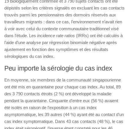
19 biologiquement confirmée et 3 790 sujets contacts ont été
dépistés selon les critères signalés en excluant les cas contacts
trouvés parmi les pensionnaires des dormoirs réservés aux
travailleurs migrants : dans ce cas, l’environnement n’avait rien
à voir avec celui du contexte communautaire traditionnel visé
dans l’étude. Les
incidence rate ratios
(IRRs) ont été calculés à
l’aide d’une analyse par régression binomiale négative après
ajustement en fonction des symptômes et des résultats
sérologiques du cas index.
Peu importe la sérologie du cas index
En moyenne, six membres de la communauté singapourienne
ont été mis en quarantaine pour chaque cas index. Au total, 89
des 3 790 contacts étroits (2 %) ont développé la maladie
pendant la quarantaine. Cinquante d’entre eux (56 %) avaient
été isolés en raison de l’exposition à un cas index
asymptomatique, les 39 autres (44 %) ayant été au contact d’un
cas index symptomatique. Dans 43 cas contacts (48 %), le cas
index était séronégatif, l’inverse étant constaté pour les 46