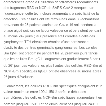
caractérisées grâce à l’utilisation de tétramères recombinants
des fragments RBD et NCP de SARS-CoV-2 marqués par
fluorescence, cette technologie augmentant la spécificité de la
détection. Ces cellules ont été retrouvées dans 36 échantillons
provenant de 25 patients atteints de Covid-19 soit pendant la
phase aiguë soit lors de la convalescence et persistent pendant
au moins 242 jours ; leur présence était corrélée à celle des
lymphocytes TFH circulants témoins d’une persistance
d’activité des centres germinatifs ganglionnaires. Les cellules
Bm IgM+ ont prédominé pendant les 20 premiers jours tandis
que les cellules Bm IgG1+ augmentaient graduellement à partir
du 26
e
jour. Les valeurs les plus hautes des cellules RBD-Bm et
NCP -Bm spécifiques IgG1+ ont été observées au moins après
26 jours d’évolution.
Globalement, les cellules RBD- Bm spécifiques atteignaient leur
valeur maximale entre 100 à 150 J après le début des
symptômes ; les cellules NCP-Bm spécifiques augmentaient en
nombre jusqu’au 150
e
J et ne diminuaient pas jusqu’au 240
e
J.