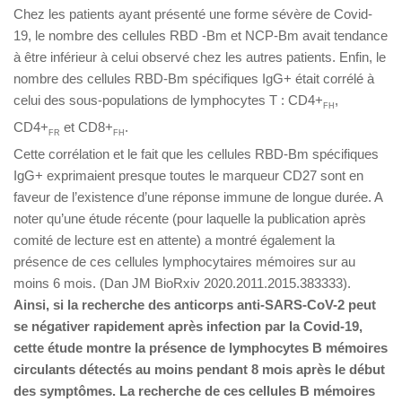
Chez les patients ayant présenté une forme sévère de Covid-
19, le nombre des cellules RBD -Bm et NCP-Bm avait tendance
à être inférieur à celui observé chez les autres patients. Enfin, le
nombre des cellules RBD-Bm spécifiques IgG+ était corrélé à
celui des sous-populations de lymphocytes T : CD4+
,
FH
CD4+
et CD8+
.
FR
FH
Cette corrélation et le fait que les cellules RBD-Bm spécifiques
IgG+ exprimaient presque toutes le marqueur CD27 sont en
faveur de l’existence d’une réponse immune de longue durée. A
noter qu’une étude récente (pour laquelle la publication après
comité de lecture est en attente) a montré également la
présence de ces cellules lymphocytaires mémoires sur au
moins 6 mois. (Dan JM BioRxiv 2020.2011.2015.383333).
Ainsi, si la recherche des anticorps anti-SARS-CoV-2 peut
se négativer rapidement après infection par la Covid-19,
cette étude montre la présence de lymphocytes B mémoires
circulants détectés au moins pendant 8 mois après le début
des symptômes. La recherche de ces cellules B mémoires