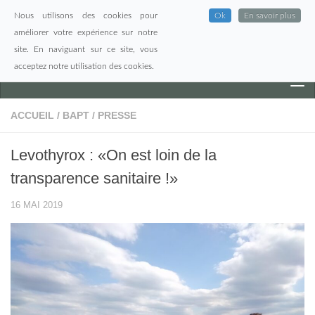
Nous utilisons des cookies pour
Ok
En savoir plus
Skip to content
améliorer votre expérience sur notre
site. En naviguant sur ce site, vous
acceptez notre utilisation des cookies.
ACCUEIL
/
BAPT
/
PRESSE
Levothyrox : «On est loin de la
transparence sanitaire !»
16 MAI 2019