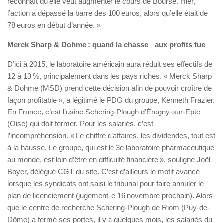
reconnaît qu’elle veut augmenter le cours de Bourse. Hier,
l’action a dépassé la barre des 100 euros, alors qu’elle était de
78 euros en début d’année. »
Merck Sharp & Dohme : quand la chasse aux profits tue
D’ici à 2015, le laboratoire américain aura réduit ses effectifs de
12 à 13 %, principalement dans les pays riches. « Merck Sharp
& Dohme (MSD) prend cette décision afin de pouvoir croître de
façon profitable », a légitimé le PDG du groupe, Kenneth Frazier.
En France, c’est l’usine Schering-Plough d’Éragny-sur-Epte
(Oise) qui doit fermer. Pour les salariés, c’est
l’incompréhension. « Le chiffre d’affaires, les dividendes, tout est
à la hausse. Le groupe, qui est le 3e laboratoire pharmaceutique
au monde, est loin d’être en difficulté financière », souligne Joël
Boyer, délégué CGT du site. C’est d’ailleurs le motif avancé
lorsque les syndicats ont saisi le tribunal pour faire annuler le
plan de licenciement (jugement le 16 novembre prochain). Alors
que le centre de recherche Schering-Plough de Riom (Puy-de-
Dôme) a fermé ses portes, il y a quelques mois, les salariés du