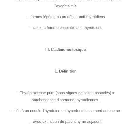
l’exophtalmie
– formes légères ou au début: anti-thyroïdiens
– chez la femme enceinte: anti-thyroïdiens
III. L’adénome toxique
1. Définition
– Thyréotoxicose pure (sans signes oculaires associés) =
surabondance d’hormone thyroïdiennes.
– liée à un nodule Thyroïdien en hyperfonctionnement autonome
– avec extinction du parenchyme adjacent