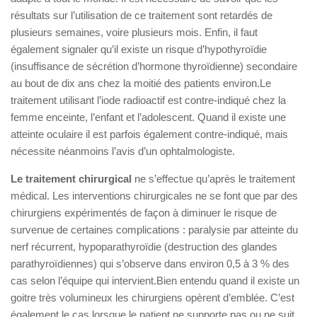
résultats sur l’utilisation de ce traitement sont retardés de
plusieurs semaines, voire plusieurs mois. Enfin, il faut
également signaler qu’il existe un risque d’hypothyroïdie
(insuffisance de sécrétion d’hormone thyroïdienne) secondaire
au bout de dix ans chez la moitié des patients environ.Le
traitement utilisant l’iode radioactif est contre-indiqué chez la
femme enceinte, l’enfant et l’adolescent. Quand il existe une
atteinte oculaire il est parfois également contre-indiqué, mais
nécessite néanmoins l’avis d’un ophtalmologiste.
Le traitement chirurgical
ne s’effectue qu’après le traitement
médical. Les interventions chirurgicales ne se font que par des
chirurgiens expérimentés de façon à diminuer le risque de
survenue de certaines complications : paralysie par atteinte du
nerf récurrent, hypoparathyroïdie (destruction des glandes
parathyroïdiennes) qui s’observe dans environ 0,5 à 3 % des
cas selon l’équipe qui intervient.Bien entendu quand il existe un
goitre très volumineux les chirurgiens opèrent d’emblée. C’est
également le cas lorsque le patient ne supporte pas ou ne suit