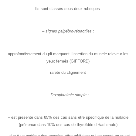
Ils sont classés sous deux rubriques:
– signes palpébro-rétractiles :
approfondissement du pli marquant l’insertion du muscle releveur les
yeux fermés (GIFFORD)
rareté du clignement
– l’exophtalmie simple :
– est présente dans 85% des cas sans être spécifique de la maladie
(présence dans 10% des cas de thyroïdite d’Hashimoto)
– due à un oedème des muscles rétro-orbitaires qui poussent en avant