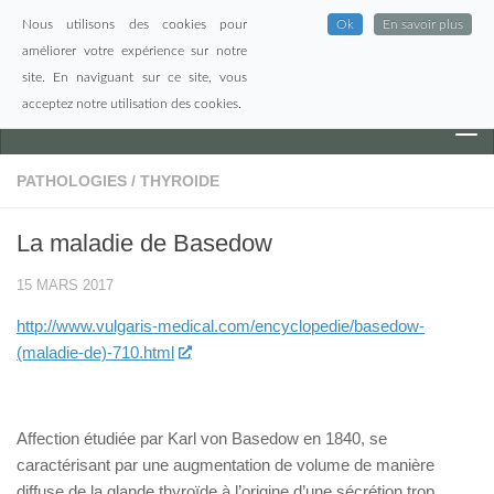
Nous utilisons des cookies pour
Ok
En savoir plus
Skip to content
améliorer votre expérience sur notre
site. En naviguant sur ce site, vous
acceptez notre utilisation des cookies.
PATHOLOGIES
/
THYROIDE
La maladie de Basedow
15 MARS 2017
http://www.vulgaris-medical.com/encyclopedie/basedow-
(maladie-de)-710.html
Affection étudiée par Karl von Basedow en 1840, se
caractérisant par une augmentation de volume de manière
diffuse de la glande thyroïde à l’origine d’une sécrétion trop