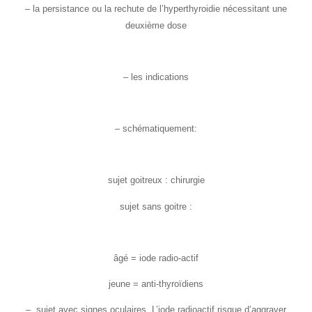
– la persistance ou la rechute de l’hyperthyroidie nécessitant une
deuxième dose
– les indications
– schématiquement:
sujet goitreux : chirurgie
sujet sans goitre :
âgé = iode radio-actif
jeune = anti-thyroïdiens
– sujet avec signes oculaires. L’iode radioactif risque d’aggraver