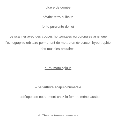
ulcère de cornée
névrite retro-bulbaire
fonte purulente de l’oil
Le scanner avec des coupes horizontales ou coronales ainsi que
l’échographie orbitaire permettent de mettre en évidence l’hypertrophie
des muscles orbitaires.
c. rhumatologique
– périarthrite scapulo-humérale
– ostéoporose notamment chez la femme ménopausée
d. Chez la femme enceinte