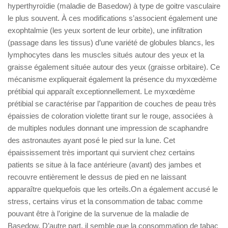
hyperthyroïdie (maladie de Basedow) à type de goitre vasculaire
le plus souvent. À ces modifications s’associent également une
exophtalmie (les yeux sortent de leur orbite), une infiltration
(passage dans les tissus) d’une variété de globules blancs, les
lymphocytes dans les muscles situés autour des yeux et la
graisse également située autour des yeux (graisse orbitaire). Ce
mécanisme expliquerait également la présence du myxœdème
prétibial qui apparaît exceptionnellement. Le myxœdème
prétibial se caractérise par l’apparition de couches de peau très
épaissies de coloration violette tirant sur le rouge, associées à
de multiples nodules donnant une impression de scaphandre
des astronautes ayant posé le pied sur la lune. Cet
épaississement très important qui survient chez certains
patients se situe à la face antérieure (avant) des jambes et
recouvre entièrement le dessus de pied en ne laissant
apparaître quelquefois que les orteils.On a également accusé le
stress, certains virus et la consommation de tabac comme
pouvant être à l’origine de la survenue de la maladie de
Basedow. D’autre part, il semble que la consommation de tabac