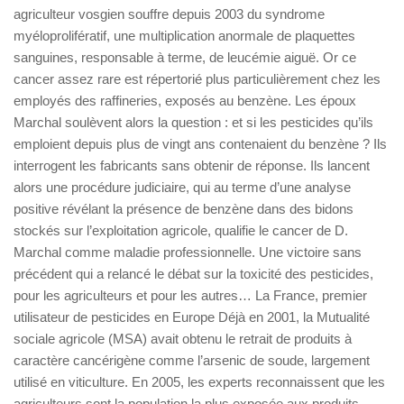
agriculteur vosgien souffre depuis 2003 du syndrome
myéloprolifératif, une multiplication anormale de plaquettes
sanguines, responsable à terme, de leucémie aiguë. Or ce
cancer assez rare est répertorié plus particulièrement chez les
employés des raffineries, exposés au benzène. Les époux
Marchal soulèvent alors la question : et si les pesticides qu’ils
emploient depuis plus de vingt ans contenaient du benzène ? Ils
interrogent les fabricants sans obtenir de réponse. Ils lancent
alors une procédure judiciaire, qui au terme d’une analyse
positive révélant la présence de benzène dans des bidons
stockés sur l’exploitation agricole, qualifie le cancer de D.
Marchal comme maladie professionnelle. Une victoire sans
précédent qui a relancé le débat sur la toxicité des pesticides,
pour les agriculteurs et pour les autres… La France, premier
utilisateur de pesticides en Europe Déjà en 2001, la Mutualité
sociale agricole (MSA) avait obtenu le retrait de produits à
caractère cancérigène comme l’arsenic de soude, largement
utilisé en viticulture. En 2005, les experts reconnaissent que les
agriculteurs sont la population la plus exposée aux produits